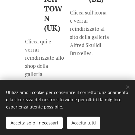
TOW
Clicca sull'icona
N
e verrai
(UK)
reindirizzato al
sito della galleria
Clicca qui e
Alfred Skulldi
verrai
Bruxelles.
reindirizzato allo
shop della
galleria
Utilizziamo i cookie per consentire il corretto funzionamento
e la sicurezza del nostro sito web e per offrirti la migliore
esperienza utente possibile.
Tutti i diritti riservati: Davide Tedeschini email:
davide.tedeschini@gmail.com
Accetta solo i necessari
Accetta tutti
Creato con
Webnode
Cookies