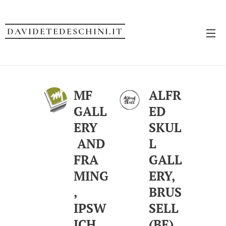
DAVIDETEDESCHINI.IT
MF
ALFR
GALL
ED
ERY
SKUL
AND
L
FRA
GALL
MING
ERY,
,
BRUS
IPSW
SELL
ICH
(BE)