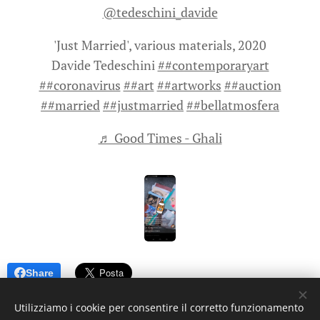
@tedeschini_davide
'Just Married', various materials, 2020
Davide Tedeschini
##contemporaryart
##coronavirus
##art
##artworks
##auction
##married
##justmarried
##bellatmosfera
♬ Good Times - Ghali
Share
Utilizziamo i cookie per consentire il corretto funzionamento